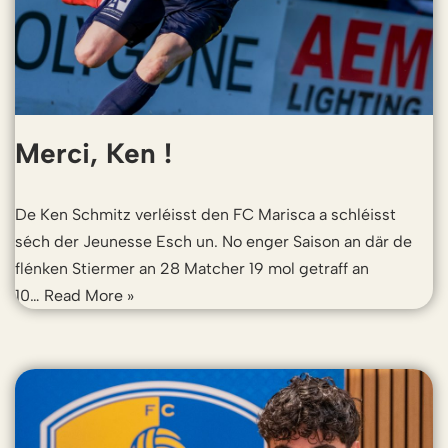
Merci, Ken !
De Ken Schmitz verléisst den FC Marisca a schléisst
séch der Jeunesse Esch un. No enger Saison an där de
flénken Stiermer an 28 Matcher 19 mol getraff an
10…
Read More »