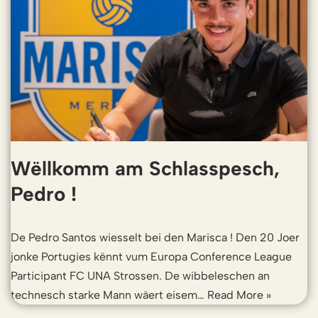
Wëllkomm am Schlasspesch,
Pedro !
De Pedro Santos wiesselt bei den Marisca ! Den 20 Joer
jonke Portugies kënnt vum Europa Conference League
Participant FC UNA Strossen. De wibbeleschen an
technesch starke Mann wäert eisem…
Read More »